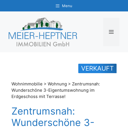
Zum
Menu
Inhalt
springen
MENÜ
VERKAUFT
Wohnimmobilie > Wohnung > Zentrumsnah:
Wunderschöne 3-Eigentumswohnung im
Erdgeschoss mit Terrasse!
Zentrumsnah:
Wunderschöne 3-