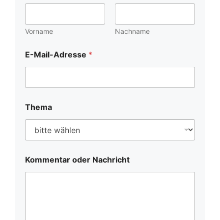
Vorname
Nachname
o
E-Mail-Adresse
*
d
e
r
T
h
e
Thema
m
a
D
a
t
e
Kommentar oder Nachricht
n
s
c
h
u
t