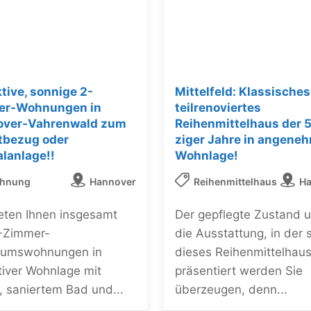
ktive, sonnige 2-
Mittelfeld: Klassisches
er-Wohnungen in
teilrenoviertes
over-Vahrenwald zum
Reihenmittelhaus der 
tbezug oder
ziger Jahre in angene
alanlage!!
Wohnlage!
hnung
Hannover
Reihenmittelhaus
Ha
ieten Ihnen insgesamt
Der gepflegte Zustand 
2-Zimmer-
die Ausstattung, in der 
tumswohnungen in
dieses Reihenmittelhau
tiver Wohnlage mit
präsentiert werden Sie
, saniertem Bad und...
überzeugen, denn...