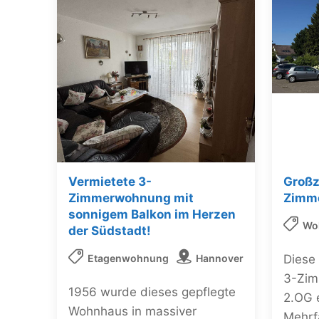
Vermietete 3-
Großz
Zimmerwohnung mit
Zimme
sonnigem Balkon im Herzen
Wo
der Südstadt!
Etagenwohnung
Hannover
Diese
3-Zim
1956 wurde dieses gepflegte
2.OG 
Wohnhaus in massiver
Mehrf