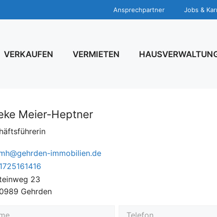
Ansprechpartner
Jobs & Kar
VERKAUFEN
VERMIETEN
HAUSVERWALTUN
ieke Meier-Heptner
äftsführerin
mh@gehrden-immobilien.de
1725161416
teinweg 23
0989 Gehrden