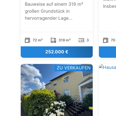
Bauweise auf einem 319 m²
Insbe
großen Grundstück in
hervorragender Lage...
72 m²
319 m²
3
70
252.000 €
ZU VERKAUFEN