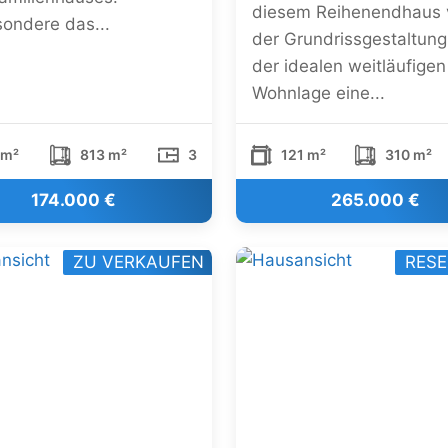
diesem Reihenendhaus 
sondere das...
der Grundrissgestaltun
der idealen weitläufigen
Wohnlage eine...
 m²
813 m²
3
121 m²
310 m²
174.000 €
265.000 €
ZU VERKAUFEN
RESE