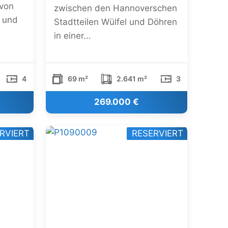
von
zwischen den Hannoverschen
g und
Stadtteilen Wülfel und Döhren
in einer...
4
69 m²
2.641 m²
3
269.000 €
RVIERT
RESERVIERT