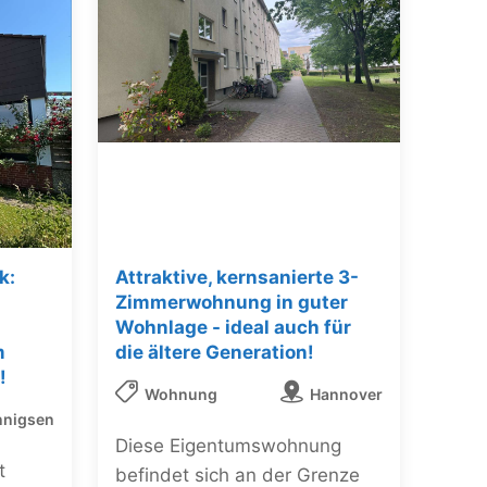
k:
Attraktive, kernsanierte 3-
Zimmerwohnung in guter
Wohnlage - ideal auch für
m
die ältere Generation!
!
Wohnung
Hannover
nigsen
Diese Eigentumswohnung
t
befindet sich an der Grenze