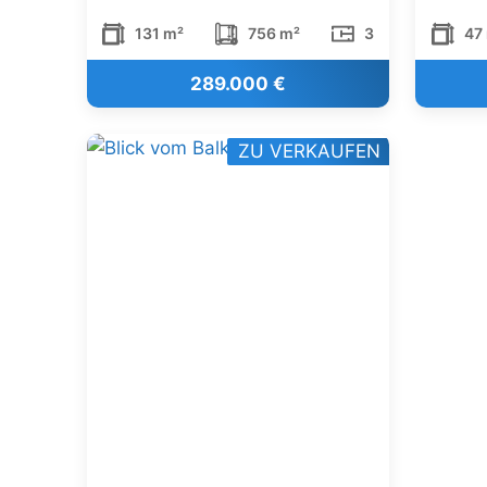
131 m²
756 m²
3
47
289.000 €
ZU VERKAUFEN