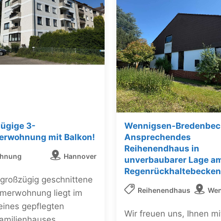
ügige 3-
Wennigsen-Bredenbec
rwohnung mit Balkon!
Ansprechendes
Reihenendhaus in
hnung
Hannover
unverbaubarer Lage a
Regenrückhaltebecken
 großzügig geschnittene
Reihenendhaus
Wen
merwohnung liegt im
eines gepflegten
Wir freuen uns, Ihnen mi
amilienhauses.