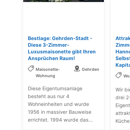
Bestlage: Gehrden-Stadt -
Attra
Diese 3-Zimmer-
Zimm
Luxusmaisonette gibt Ihren
Hann
Ansprüchen Raum!
Selbs
Kapit
Maisonette-
Gehrden
Wohnung
Wo
Diese Eigentumsanlage
Wir b
besteht aus nur 4
drei 
Wohneinheiten und wurde
Eigen
1956 in massiver Bauweise
attrak
errichtet. 1994 wurde das...
Küche