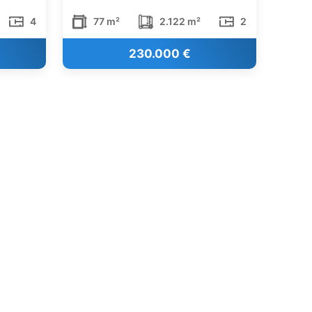
4
77 m²
2.122 m²
2
230.000 €