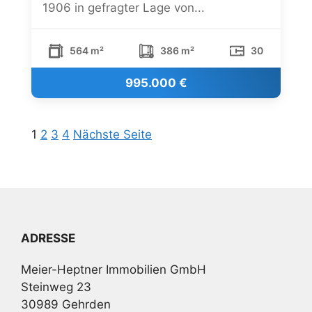
1906 in gefragter Lage von...
564 m²
386 m²
30
995.000 €
1
2
3
4
Nächste Seite
ADRESSE
Meier-Heptner Immobilien GmbH
Steinweg 23
30989 Gehrden