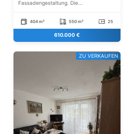
Fassadengestaltung. Die...
404 m²
550 m²
25
610.000 €
ZU VERKAUFEN