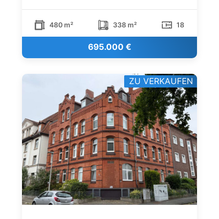
480 m²
338 m²
18
695.000 €
ZU VERKAUFEN