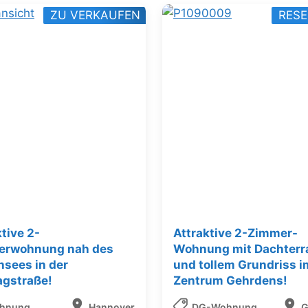
ZU VERKAUFEN
RESE
tive 2-
Attraktive 2-Zimmer-
erwohnung nah des
Wohnung mit Dachterr
sees in der
und tollem Grundriss i
agstraße!
Zentrum Gehrdens!
hnung
Hannover
DG-Wohnung
G