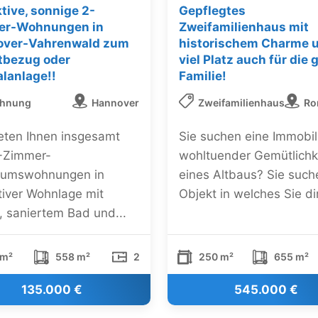
ktive, sonnige 2-
Gepflegtes
er-Wohnungen in
Zweifamilienhaus mit
over-Vahrenwald zum
historischem Charme 
tbezug oder
viel Platz auch für die 
alanlage!!
Familie!
hnung
Hannover
Zweifamilienhaus
Ro
ieten Ihnen insgesamt
Sie suchen eine Immobil
2-Zimmer-
wohltuender Gemütlichk
tumswohnungen in
eines Altbaus? Sie such
tiver Wohnlage mit
Objekt in welches Sie dir
, saniertem Bad und...
 m²
558 m²
2
250 m²
655 m²
135.000 €
545.000 €