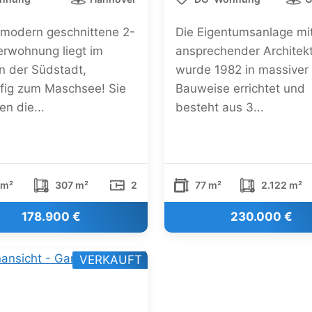
 modern geschnittene 2-
Die Eigentumsanlage mi
rwohnung liegt im
ansprechender Architek
n der Südstadt,
wurde 1982 in massiver
ufig zum Maschsee! Sie
Bauweise errichtet und
en die...
besteht aus 3...
 m²
307 m²
2
77 m²
2.122 m²
178.900 €
230.000 €
VERKAUFT