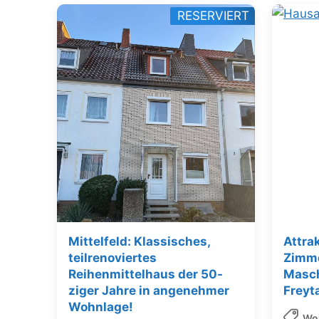
RESERVIERT
Mittelfeld: Klassisches,
Attrak
teilrenoviertes
Zimm
Reihenmittelhaus der 50-
Masch
ziger Jahre in angenehmer
Freyt
Wohnlage!
Wo