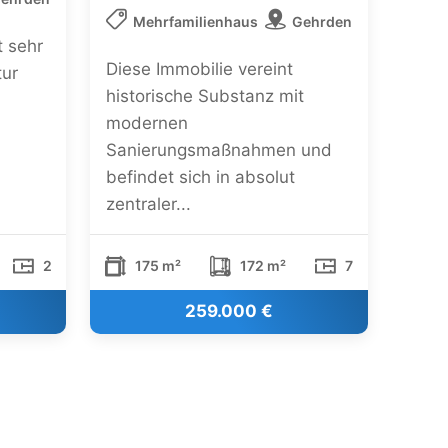
Mehrfamilienhaus
Gehrden
t sehr
Diese Immobilie vereint
tur
historische Substanz mit
modernen
Sanierungsmaßnahmen und
befindet sich in absolut
zentraler...
2
175 m²
172 m²
7
259.000 €