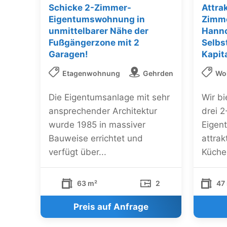
Schicke 2-Zimmer-
Attra
Eigentumswohnung in
Zimm
unmittelbarer Nähe der
Hann
Fußgängerzone mit 2
Selbs
Garagen!
Kapit
Etagenwohnung
Gehrden
Wo
Die Eigentumsanlage mit sehr
Wir b
ansprechender Architektur
drei 
wurde 1985 in massiver
Eigen
Bauweise errichtet und
attrak
verfügt über...
Küche
63 m²
2
47
Preis auf Anfrage