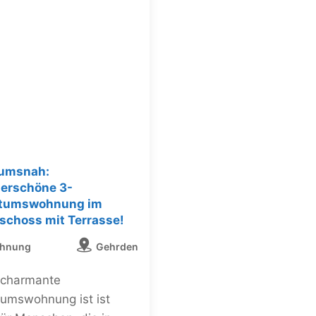
umsnah:
erschöne 3-
ntumswohnung im
schoss mit Terrasse!
hnung
Gehrden
 charmante
tumswohnung ist ist