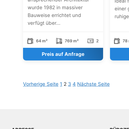
ideal 
wurde 1982 in massiver
einer 
Bauweise errichtet und
ruhige
verfügt über...
64 m²
769 m²
2
78 
Preis auf Anfrage
Vorherige Seite
1
2
3
4
Nächste Seite