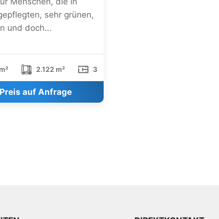
für Menschen, die in
gepflegten, sehr grünen,
n und doch...
m²
2.122 m²
3
Preis auf Anfrage