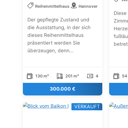
Reihenmittelhaus
Hannover
Diese
Der gepflegte Zustand und
Zimme
die Ausstattung, in der sich
Herze
dieses Reihenmittelhaus
fußlä
präsentiert werden Sie
betret
überzeugen, denn...
130 m²
201 m²
4
54
300.000 €
VERKAUFT