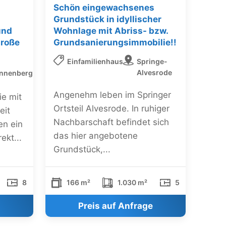
Schön eingewachsenes
Grundstück in idyllischer
und
Wohnlage mit Abriss- bzw.
große
Grundsanierungsimmobilie!!
Einfamilienhaus
Springe-
Alvesrode
nnenberg
Angenehm leben im Springer
ie mit
Ortsteil Alvesrode. In ruhiger
eit
Nachbarschaft befindet sich
en ein
das hier angebotene
ekt...
Grundstück,...
8
166 m²
1.030 m²
5
Preis auf Anfrage